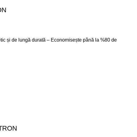
ON
getic și de lungă durată – Economisește până la %80 de
YTRON