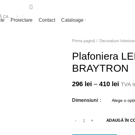
SELECTEAZĂ CATEGORIA
cte
Proiectare
Contact
Cataloage
Prima pagină
Decorațiuni Interioar
Plafoniera 
BRAYTRON
296
lei
–
410
lei
TVA I
Dimensiuni
ADAUGĂ ÎN C