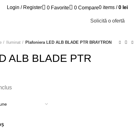
Login / Register
0
items
/
0
lei
0
Favorite
0
Compare
Solicită o ofertă
e
Iluminat
Plafoniera LED ALB BLADE PTR BRAYTRON
LED ALB BLADE PTR
nclus
OȘ