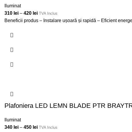
Iluminat
310
lei
–
420
lei
TVA Inclus
Beneficii produs – Instalare ușoară și rapidă – Eficient ener
Plafoniera LED LEMN BLADE PTR BRAYT
Iluminat
340
lei
–
450
lei
TVA Inclus