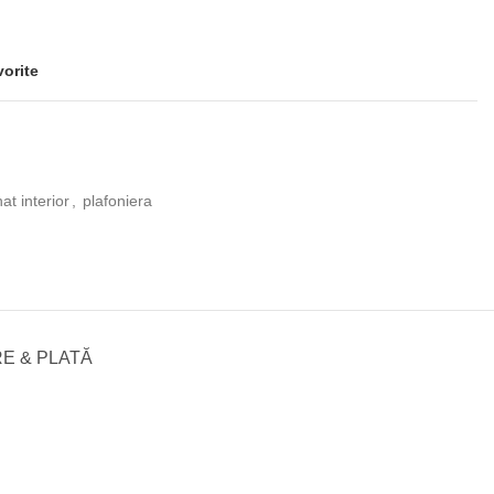
vorite
nat interior
,
plafoniera
E & PLATĂ