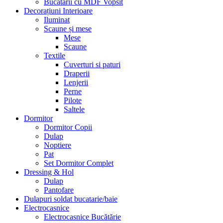
Bucătării cu MDF Vopsit
Decorațiuni Interioare
Iluminat
Scaune și mese
Mese
Scaune
Textile
Cuverturi si paturi
Draperii
Lenjerii
Perne
Pilote
Saltele
Dormitor
Dormitor Copii
Dulap
Noptiere
Pat
Set Dormitor Complet
Dressing & Hol
Dulap
Pantofare
Dulapuri soldat bucatarie/baie
Electrocasnice
Electrocasnice Bucătărie