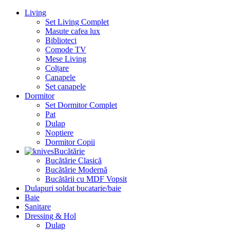
Living
Set Living Complet
Masute cafea lux
Biblioteci
Comode TV
Mese Living
Colțare
Canapele
Set canapele
Dormitor
Set Dormitor Complet
Pat
Dulap
Noptiere
Dormitor Copii
Bucătărie
Bucătărie Clasică
Bucătărie Modernă
Bucătării cu MDF Vopsit
Dulapuri soldat bucatarie/baie
Baie
Sanitare
Dressing & Hol
Dulap