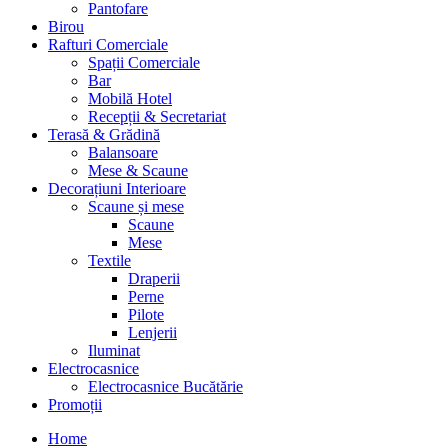
Pantofare
Birou
Rafturi Comerciale
Spații Comerciale
Bar
Mobilă Hotel
Recepții & Secretariat
Terasă & Grădină
Balansoare
Mese & Scaune
Decorațiuni Interioare
Scaune și mese
Scaune
Mese
Textile
Draperii
Perne
Pilote
Lenjerii
Iluminat
Electrocasnice
Electrocasnice Bucătărie
Promoții
Home