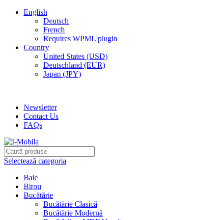
English
Deutsch
French
Requires WPML plugin
Country
United States (USD)
Deutschland (EUR)
Japan (JPY)
ADD ANYTHING HERE OR JUST REMOVE IT…
Newsletter
Contact Us
FAQs
Selectează categoria
Baie
Birou
Bucătărie
Bucătărie Clasică
Bucătărie Modernă