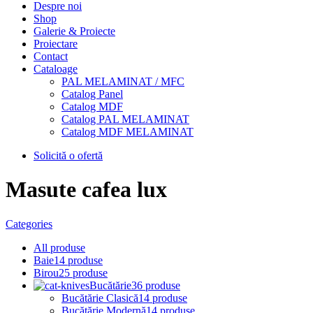
Despre noi
Shop
Galerie & Proiecte
Proiectare
Contact
Cataloage
PAL MELAMINAT / MFC
Catalog Panel
Catalog MDF
Catalog PAL MELAMINAT
Catalog MDF MELAMINAT
Solicită o ofertă
Masute cafea lux
Categories
All
produse
Baie
14 produse
Birou
25 produse
Bucătărie
36 produse
Bucătărie Clasică
14 produse
Bucătărie Modernă
14 produse