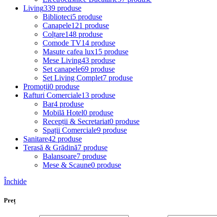
Living
339 produse
Biblioteci
5 produse
Canapele
121 produse
Colțare
148 produse
Comode TV
14 produse
Masute cafea lux
15 produse
Mese Living
43 produse
Set canapele
69 produse
Set Living Complet
7 produse
Promoții
0 produse
Rafturi Comerciale
13 produse
Bar
4 produse
Mobilă Hotel
0 produse
Recepții & Secretariat
0 produse
Spații Comerciale
9 produse
Sanitare
42 produse
Terasă & Grădină
7 produse
Balansoare
7 produse
Mese & Scaune
0 produse
Închide
Preț