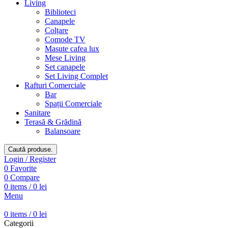
Living
Biblioteci
Canapele
Colțare
Comode TV
Masute cafea lux
Mese Living
Set canapele
Set Living Complet
Rafturi Comerciale
Bar
Spații Comerciale
Sanitare
Terasă & Grădină
Balansoare
Caută produse.
Login / Register
0
Favorite
0
Compare
0
items
/
0
lei
Menu
0
items
/
0
lei
Categorii