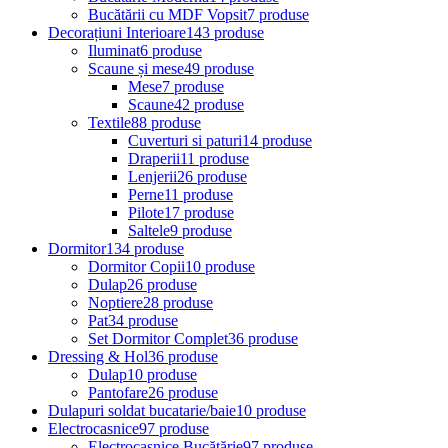
Bucătării cu MDF Vopsit
7 produse
Decorațiuni Interioare
143 produse
Iluminat
6 produse
Scaune și mese
49 produse
Mese
7 produse
Scaune
42 produse
Textile
88 produse
Cuverturi si paturi
14 produse
Draperii
11 produse
Lenjerii
26 produse
Perne
11 produse
Pilote
17 produse
Saltele
9 produse
Dormitor
134 produse
Dormitor Copii
10 produse
Dulap
26 produse
Noptiere
28 produse
Pat
34 produse
Set Dormitor Complet
36 produse
Dressing & Hol
36 produse
Dulap
10 produse
Pantofare
26 produse
Dulapuri soldat bucatarie/baie
10 produse
Electrocasnice
97 produse
Electrocasnice Bucătărie
97 produse