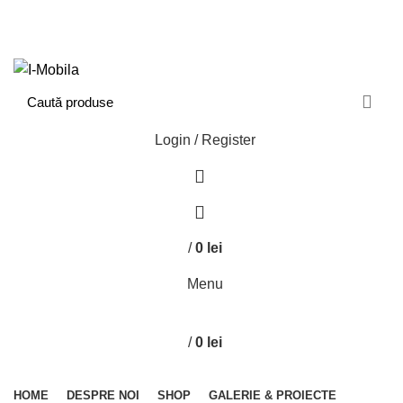
ENGLISH
COUNTRY
ADD ANYTHING HERE OR JUST REMOVE IT…
NEWSLETTER
CONTACT US
FAQS
Login / Register
0
0
/
0
lei
Menu
/
0
lei
Categorii
HOME
DESPRE NOI
SHOP
GALERIE & PROIECTE