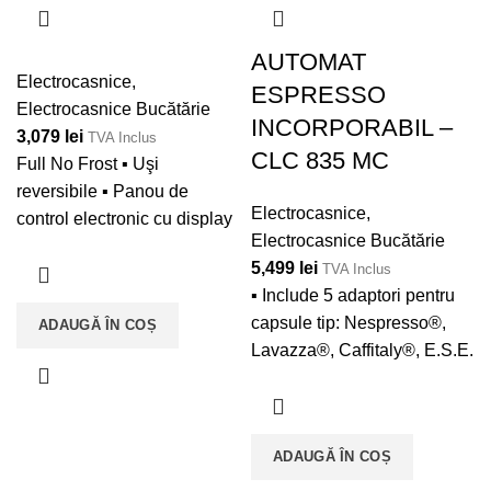
AUTOMAT
Electrocasnice
,
ESPRESSO
Electrocasnice Bucătărie
INCORPORABIL –
3,079
lei
TVA Inclus
CLC 835 MC
Full No Frost ▪ Uşi
reversibile ▪ Panou de
Electrocasnice
,
control electronic cu display
Electrocasnice Bucătărie
▪ Indicator temperatură
5,499
lei
TVA Inclus
(frigider) ▪ Sistem de
▪ Include 5 adaptori pentru
iluminare interioară LED
capsule tip: Nespresso®,
ADAUGĂ ÎN COȘ
(partea superioară) ▪
Lavazza®, Caffitaly®, E.S.E.
Tratament antibacterian ▪
pod (Easy Serving
Funcţie Răcire Rapidă ▪ 2
Expresso) şi cafea măcinată
compartimente FreshBox ▪
▪ Capacitate: 1 ceaşcă ▪
Rafturi din sticlă securizată
ADAUGĂ ÎN COȘ
Suport pentru ceaşcă
ajustabile pe înălţime ▪
ajustabil pe înălţime ▪ 3