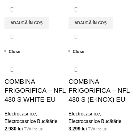
pară mai luminos, mai cald,
Presiune pompă: 15 bar ▪
mai spaţios şi
Recipient pentru cafea
boabe cu capacitate de 200
ADAUGĂ ÎN COȘ
ADAUGĂ ÎN COȘ
g ▪ Tavă uşor detaşabilă
pentru colectarea zaţului de
cafea ▪ 3 funcţii (cafea, abur,
apă fierbinte) ▪ Funcţie de
Close
Close
auto - curăţare ▪ Sistem
integrat de râşnire a
boabelor de cafea (13 trepte)
▪ Posibilitatea de ajustare a
COMBINA
COMBINA
cantităţii, temperaturii şi
FRIGORIFICA – NFL
FRIGORIFICA – NFL
concentraţiei cafelei ▪
430 S WHITE EU
430 S (E-INOX) EU
Sistem de iluminare LED
Electrocasnice
,
Electrocasnice
,
Electrocasnice Bucătărie
Electrocasnice Bucătărie
2,980
lei
3,299
lei
TVA Inclus
TVA Inclus