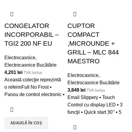
304 l / 31 l / 165 l ▪
Tratament antibacterian ▪
zgomot: 40 dBA ▪ Volum
Autonomie fără curent: 15 h
Volum total (brut): 285 l ▪
total (brut): 275 l ▪ Volum net
▪ Clasă energetică: E ▪
Volum net (frigider): 167 l ▪
(frigider): 167 l
CONGELATOR
CUPTOR
Clasă climatică: T ▪ Nivel de
Volum net (chiller): 19 l ▪
INCORPORABIL –
COMPACT
zgomot: 42 dBA ▪ Tensiune:
Volum net (congelator): 78 l
230 V / 50 Hz ▪ Finisaj Inox
TGI2 200 NF EU
,MICROUNDE +
GRILL – MLC 844
Electrocasnice
,
MAESTRO
Electrocasnice Bucătărie
4,201
lei
TVA Inclus
Electrocasnice
,
Această colecţie reprezintă
Electrocasnice Bucătărie
o referinFull No Frost ▪
3,849
lei
TVA Inclus
Panou de control electronic ▪
Email Slippery ▪ Touch
Congelator 4* ▪ Uşă
Control cu display LED ▪ 3
reversibilă ▪ Sistem
funcţii ▪ Quick start 30’’ ▪ 5
antibacterian (tratament cu
nivele de putere, 1.000 W ▪
ADAUGĂ ÎN COȘ
ioni de argint) ▪ Consum
Grill 1.400 W ▪ Timer 0 - 90
anual: 142 kWh / an ▪ 1