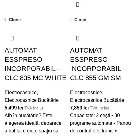
Sertare uşă reglabile pe
funcţii (cafea, abur, apă
înălţime ▪ 3 sertare din sticlă
fierbinte) ▪ Touch Control
în congelator ▪ Mâner
Close
Close
TFT 4’’ ▪ Presiune pompă:
integrat ▪ Volum total
19 bar ▪ Dispenser
(brut/net): 310/295 l, ▪ Volum
retractabil pentru abur ▪ 2
net (frigider): 219 l ▪ Volum
compartimente laterale
net (congelator): 76 l ▪
AUTOMAT
AUTOMAT
pentru depozitare ▪ Sertar
Congelator 4* ▪ Autonomie
ESSPRESO
ESSPRESO
pentru depozitare ▪ Tava
fără curent: 15 h ▪ Clasa de
INCORPORABIL –
INCORPORABIL –
pentru colectarea zaţului ▪
eficienţă energetică E
Rezervor apă cu capacitate
CLC 835 MC WHITE
CLC 855 GM SM
de 1 litru ▪ Program de
decalcifiere ▪ Posibilitatea
Electrocasnice
,
Electrocasnice
,
de ajustare a cantităţii,
Electrocasnice Bucătărie
Electrocasnice Bucătărie
temperaturii şi concentraţiei
5,499
lei
7,853
lei
TVA Inclus
TVA Inclus
cafele
Alb în bucătărie? Este
Capacitate: 2 ceşti ▪ 30
alegerea ideală, deoarece
programe automate ▪ Panou
albul face orice spaţiu să
de control electronic ▪