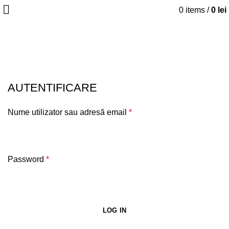
0
items
/
0
lei
Contul meu
ACASĂ
CONTUL MEU
AUTENTIFICARE
Nume utilizator sau adresă email
*
Password
*
LOG IN