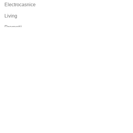
Electrocasnice
Living
Promoții
Rafturi Comerciale
Sanitare
Terasă & Grădină
Linkuri utile
Solicită o ofertă
Livrare & Plată
Cart
Promoții
Shop