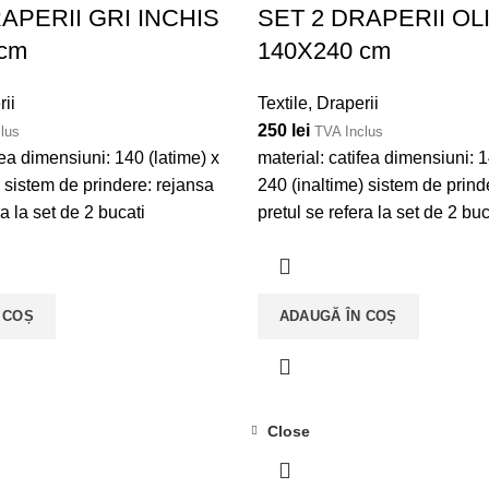
APERII GRI INCHIS
SET 2 DRAPERII OL
 cm
140X240 cm
ii
Textile
,
Draperii
250
lei
lus
TVA Inclus
fea dimensiuni: 140 (latime) x
material: catifea dimensiuni: 1
) sistem de prindere: rejansa
240 (inaltime) sistem de prind
ra la set de 2 bucati
pretul se refera la set de 2 buc
 COȘ
ADAUGĂ ÎN COȘ
Close