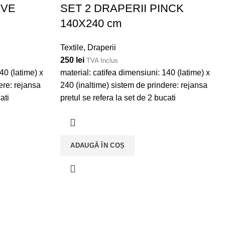
IVE
SET 2 DRAPERII PINCK
140X240 cm
Textile
,
Draperii
250
lei
TVA Inclus
40 (latime) x
material: catifea dimensiuni: 140 (latime) x
ere: rejansa
240 (inaltime) sistem de prindere: rejansa
ati
pretul se refera la set de 2 bucati
ADAUGĂ ÎN COȘ