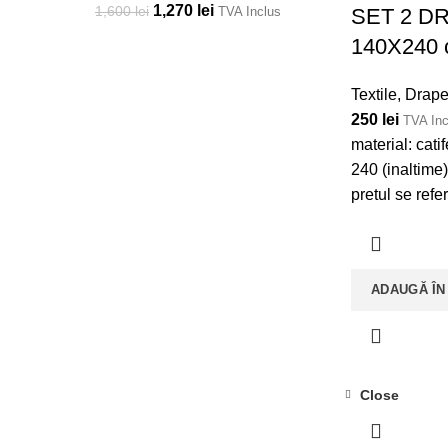
1,270
lei
1,600
lei
SET 2 DR
TVA Inclus
140X240
Textile
,
Draper
250
lei
TVA Inc
material: cati
240 (inaltime
pretul se refe
ADAUGĂ ÎN
Close