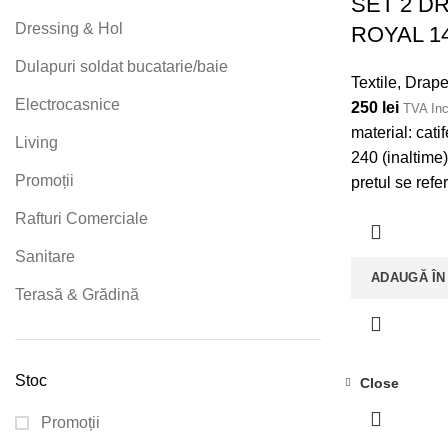
SET 2 D
Dressing & Hol
ROYAL 1
Dulapuri soldat bucatarie/baie
Textile
,
Draper
Electrocasnice
250
lei
TVA Inc
material: cati
Living
240 (inaltime
Promoții
pretul se refe
Rafturi Comerciale
Sanitare
ADAUGĂ ÎN
Terasă & Grădină
Stoc
Close
Promoții