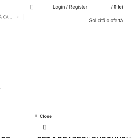
Login / Register
/
0
lei
0
0
SELECTEAZĂ CATEGORIA
Solicită o ofertă
ARE
143 PRODUSE
DORMITOR
134 PRODUSE
339 PRODUSE
PROMOȚII
0 PRODUSE
Close