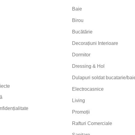
Baie
Birou
Bucătărie
Decorațiuni Interioare
Dormitor
Dressing & Hol
Dulapuri soldat bucatarie/bai
iecte
Electrocasnice
tă
Living
nfidențialitate
Promoții
Rafturi Comerciale
Sanitare