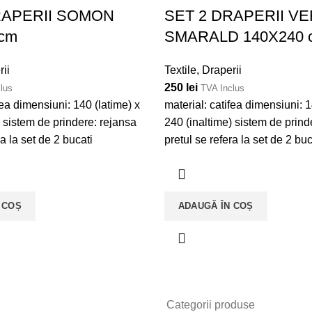
RAPERII SOMON
SET 2 DRAPERII V
 cm
SMARALD 140X240 
ii
Textile
,
Draperii
250
lei
lus
TVA Inclus
fea dimensiuni: 140 (latime) x
material: catifea dimensiuni: 1
) sistem de prindere: rejansa
240 (inaltime) sistem de prind
ra la set de 2 bucati
pretul se refera la set de 2 buc
 COȘ
ADAUGĂ ÎN COȘ
Categorii produse