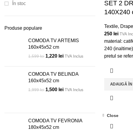
SET 2 D
În stoc
140X240
Textile
,
Draper
Produse populare
250
lei
TVA Inc
COMODA TV ARTEMIS
material: cati
160x45x52 cm
240 (inaltime
pretul se refe
1,220
lei
1,599
lei
TVA Inclus
COMODA TV BELINDA
160x45x52 cm
ADAUGĂ ÎN
1,500
lei
1,999
lei
TVA Inclus
Close
COMODA TV FEVRONIA
180x45x52 cm