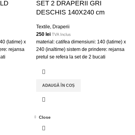
OLD
SET 2 DRAPERII GRI
DESCHIS 140X240 cm
Textile
,
Draperii
250
lei
TVA Inclus
40 (latime) x
material: catifea dimensiuni: 140 (latime) x
ere: rejansa
240 (inaltime) sistem de prindere: rejansa
ati
pretul se refera la set de 2 bucati
ADAUGĂ ÎN COȘ
Close