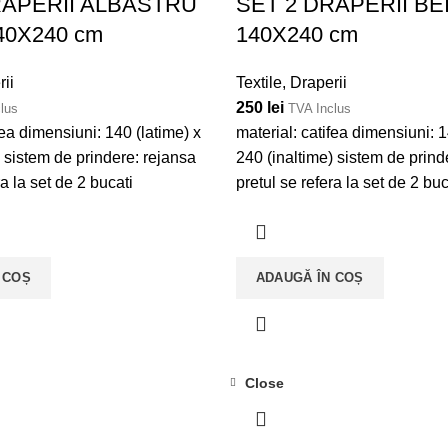
RAPERII ALBASTRU
SET 2 DRAPERII BE
40X240 cm
140X240 cm
ii
Textile
,
Draperii
250
lei
lus
TVA Inclus
fea dimensiuni: 140 (latime) x
material: catifea dimensiuni: 1
) sistem de prindere: rejansa
240 (inaltime) sistem de prind
ra la set de 2 bucati
pretul se refera la set de 2 buc
 COȘ
ADAUGĂ ÎN COȘ
Close