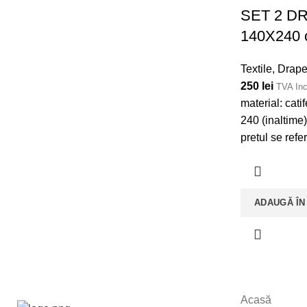
SET 2 D
140X240
Textile
,
Draper
250
lei
TVA Inc
material: cati
240 (inaltime
pretul se refe
ADAUGĂ ÎN
Acasă