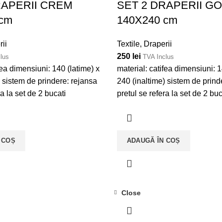
RAPERII CREM
SET 2 DRAPERII G
 cm
140X240 cm
ii
Textile
,
Draperii
250
lei
lus
TVA Inclus
fea dimensiuni: 140 (latime) x
material: catifea dimensiuni: 1
) sistem de prindere: rejansa
240 (inaltime) sistem de prind
ra la set de 2 bucati
pretul se refera la set de 2 buc
 COȘ
ADAUGĂ ÎN COȘ
Close