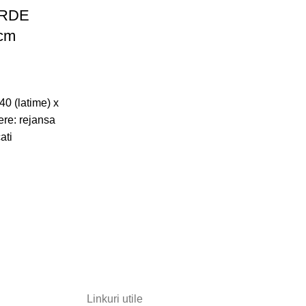
ERDE
cm
40 (latime) x
ere: rejansa
ati
Linkuri utile