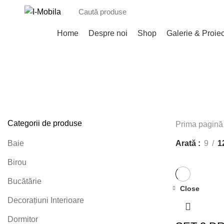
Categorii
Home
Despre noi
Shop
Galerie & Proie
ALL
PRODUSE
BAIE
14 PRODUSE
BIROU
25 PRODUSE
DRESSING & HOL
36 PRODUSE
DULAPURI SOLDAT BUCATARIE
RAFTURI COMERCIALE
13 PRODUSE
SANITARE
42 PRODUSE
Categorii de produse
Prima pagină
Arată
9
1
Baie
Birou
Bucătărie
Close
Decorațiuni Interioare
Dormitor