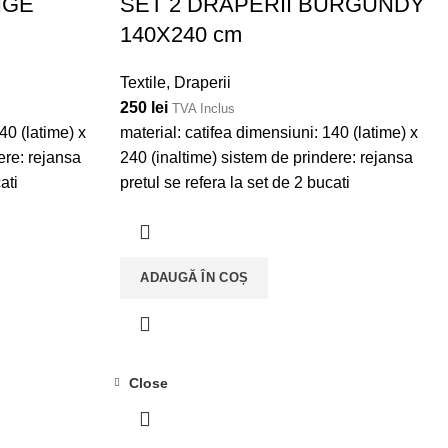
IGE
SET 2 DRAPERII BURGUNDY
140X240 cm
Textile
,
Draperii
250
lei
TVA Inclus
40 (latime) x
material: catifea dimensiuni: 140 (latime) x
ere: rejansa
240 (inaltime) sistem de prindere: rejansa
ati
pretul se refera la set de 2 bucati
ADAUGĂ ÎN COȘ
Close