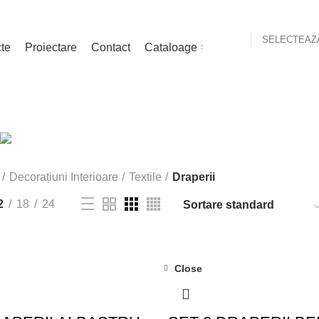
cte
Proiectare
Contact
Cataloage
Draperii
Categories
BUCĂTĂRIE
36 PRODUSE
DECORAȚIUNI INTERIO
/BAIE
10 PRODUSE
ELECTROCASNICE
97 PRODUSE
LIVING
TERASĂ & GRĂDINĂ
7 PRODUSE
Decorațiuni Interioare
Textile
Draperii
2
18
24
Close