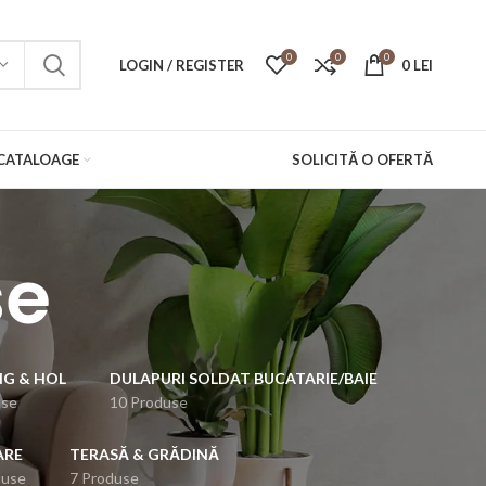
0
0
0
LOGIN / REGISTER
0
LEI
CATALOAGE
SOLICITĂ O OFERTĂ
se
NG & HOL
DULAPURI SOLDAT BUCATARIE/BAIE
use
10 Produse
ARE
TERASĂ & GRĂDINĂ
duse
7 Produse