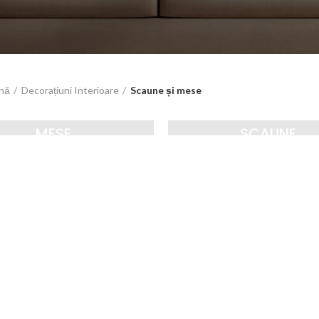
ină
Decorațiuni Interioare
Scaune și mese
MESE
SCAUNE