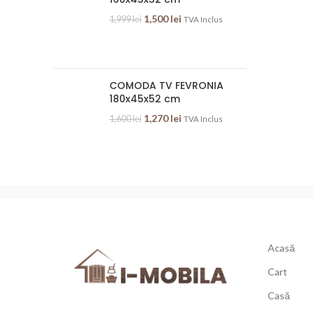
1,500
lei
1,999
lei
TVA Inclus
COMODA TV FEVRONIA
180x45x52 cm
1,270
lei
1,600
lei
TVA Inclus
Acasă
Cart
Casă