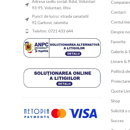
Adresa sediu social: Bdul. Voluntari
Comparar
93-95, Voluntari, Ilfov
Contact
Punct de lucru: strada sanatatii
Contul me
92,Garbovi, Ialomita
Telefon: 0721 433 644
Despre no
Favorite
Galerie & 
Livrare & 
Politică de
Proiectare
Quote Lis
Shop
Solicită o 
Succes