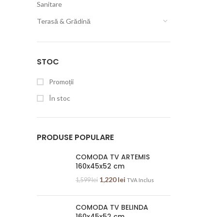
Sanitare
Terasă & Grădină
STOC
Promoții
În stoc
PRODUSE POPULARE
COMODA TV ARTEMIS
160x45x52 cm
1,220
lei
1,599
lei
TVA Inclus
COMODA TV BELINDA
160x45x52 cm