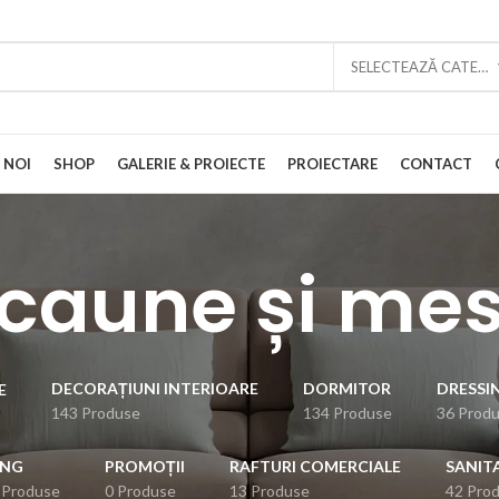
SELECTEAZĂ CATEGORIA
 NOI
SHOP
GALERIE & PROIECTE
PROIECTARE
CONTACT
caune și me
DECORAȚIUNI INTERIOARE
DORMITOR
DRESSI
E
143 Produse
134 Produse
36 Prod
ING
PROMOȚII
RAFTURI COMERCIALE
SANIT
 Produse
0 Produse
13 Produse
42 Pro