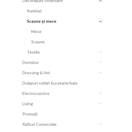
Decorațiuni Interioare
Iluminat
Scaune și mese
Mese
Scaune
Textile
Dormitor
Dressing & Hol
Dulapuri soldat bucatarie/baie
Electrocasnice
Living
Promoții
Rafturi Comerciale