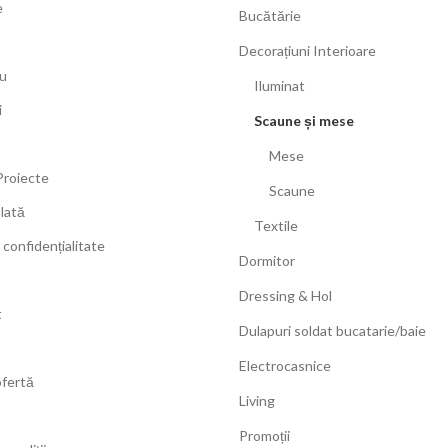
e
Bucătărie
Decorațiuni Interioare
u
Iluminat
i
Scaune și mese
Mese
Proiecte
Scaune
Plată
Textile
 confidențialitate
Dormitor
Dressing & Hol
t
Dulapuri soldat bucatarie/baie
Electrocasnice
ofertă
Living
Promoții