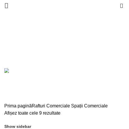
0
Spații Comerciale
Categories
ALL
PRODUSE
BAIE
14 PRODUSE
BIROU
25 PRODUSE
BUCĂTĂRIE
36 PRODUSE
DECORAȚIUNI INTERIOARE
143 PRODUSE
DORMITOR
134 PRODUSE
DRESSING & HOL
36 PRODUSE
DULAPURI SOLDAT BUCATARIE/BAIE
10 PRODUSE
ELECTROCASNICE
97 PRODUSE
LIVING
339 PRODUSE
PROMOȚII
0 PRODUSE
RAFTURI COMERCIALE
13 PRODUSE
SANITARE
42 PRODUSE
TERASĂ & GRĂDINĂ
7 PRODUSE
Prima pagină
Rafturi Comerciale
Spații Comerciale
Afișez toate cele 9 rezultate
Show sidebar