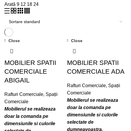
Arată
9
12
18
24
Close
Close
MOBILIER SPATII
MOBILIER SPATII
COMERCIALE
COMERCIALE ADA
ABIGAIL
Rafturi Comerciale
,
Spații
Comerciale
Rafturi Comerciale
,
Spații
Mobilierul se realizeaza
Comerciale
doar la comanda pe
Mobilierul se realizeaza
dimensiunile si culorile
doar la comanda pe
selectate de
dimensiunile si culorile
dumneavoastra.
selectate de