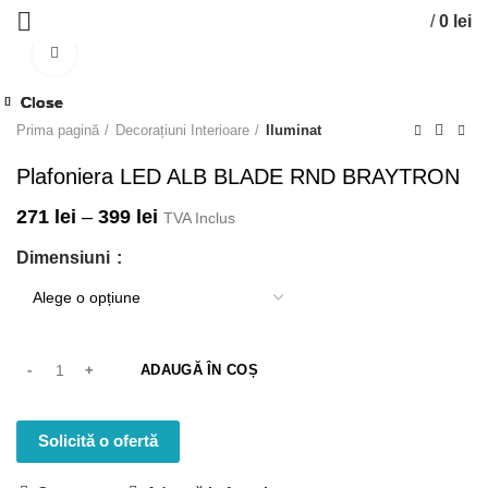
/
0
lei
Click to enlarge
Close
Close
Close
Close
Close
Prima pagină
Decorațiuni Interioare
Iluminat
Plafoniera LED ALB BLADE RND BRAYTRON
271
lei
–
399
lei
TVA Inclus
Dimensiuni
ADAUGĂ ÎN COȘ
Solicită o ofertă