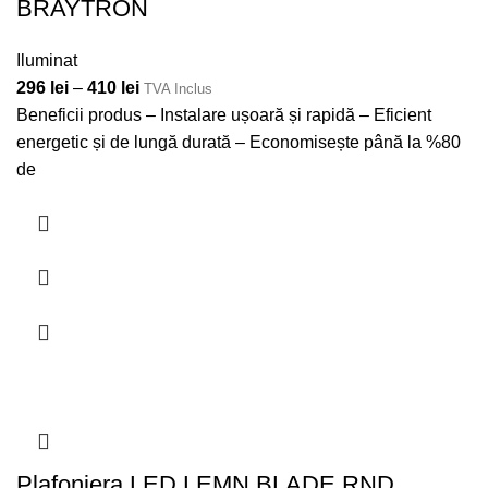
BRAYTRON
Iluminat
296
lei
–
410
lei
TVA Inclus
Beneficii produs – Instalare ușoară și rapidă – Eficient
energetic și de lungă durată – Economisește până la %80
de
Plafoniera LED LEMN BLADE RND