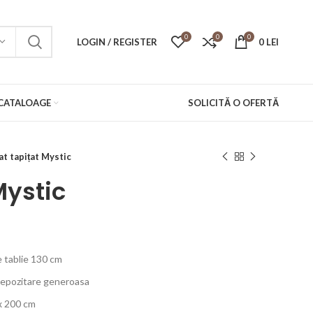
0
0
0
LOGIN / REGISTER
0
LEI
CATALOAGE
SOLICITĂ O OFERTĂ
at tapițat Mystic
Mystic
me tablie 130 cm
 depozitare generoasa
x 200 cm