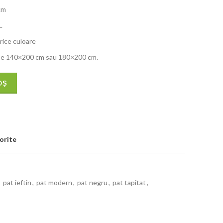
cm
.
rice culoare
i pe 140×200 cm sau 180×200 cm.
OȘ
orite
,
pat ieftin
,
pat modern
,
pat negru
,
pat tapitat
,