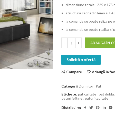
dimensiune totala: 225 x 175 
structură cadru din lemn și PAL
la comanda se poate reliza pe o
la comanda se poate realiza s
ADAUGĂ ÎN C
Solicită o ofertă
Compare
Adaugă la fav
Categorii
Dormitor
,
Pat
Etichete:
pat calitate
,
pat dublu
paturi ieftine
,
paturi tapitate
Distribuire