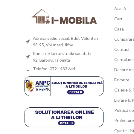
Acasă
Cart
Casă
Adresa sediu social: Bdul. Voluntari
Comparar
93-95, Voluntari, Ilfov
Contact
Punct de lucru: strada sanatatii
Contul me
92,Garbovi, Ialomita
Telefon: 0721 433 644
Despre no
Favorite
Galerie & 
Livrare & 
Politică de
Proiectare
Quote Lis