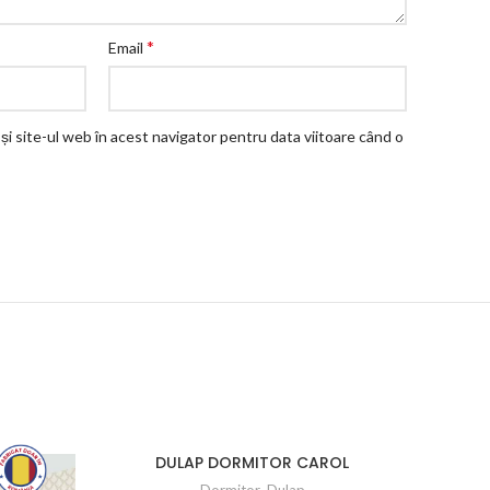
*
Email
și site-ul web în acest navigator pentru data viitoare când o
DULAP DORMITOR CAROL
SE
Dormitor
,
Dulap
D