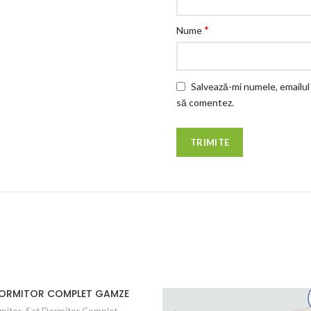
*
Nume
Salvează-mi numele, emailul 
să comentez.
DORMITOR COMPLET GAMZE
mitor
,
Set Dormitor Complet