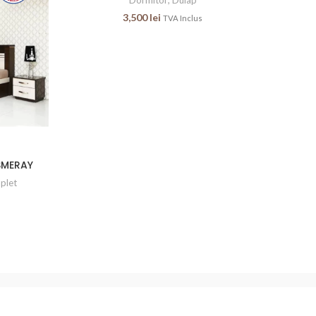
3,500
lei
TVA Inclus
SMERAY
plet