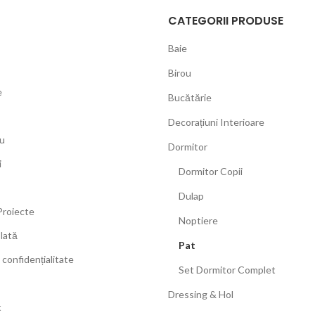
CATEGORII PRODUSE
Baie
Birou
e
Bucătărie
Decorațiuni Interioare
u
Dormitor
i
Dormitor Copii
Dulap
Proiecte
Noptiere
Plată
Pat
 confidențialitate
Set Dormitor Complet
Dressing & Hol
t