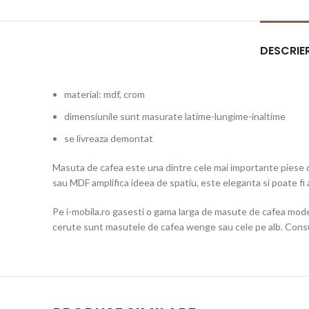
DESCRIE
material: mdf, crom
dimensiunile sunt masurate latime-lungime-inaltime
se livreaza demontat
Masuta de cafea este una dintre cele mai importante piese de 
sau MDF amplifica ideea de spatiu, este eleganta si poate fi 
Pe i-mobila.ro gasesti o gama larga de masute de cafea moder
cerute sunt masutele de cafea wenge sau cele pe alb. Consult