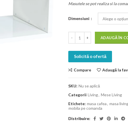
Masutele se pot realiza si la com
Dimensiuni
ADAUGĂ ÎN C
Solicită o ofertă
Compare
Adaugă la fav
SKU:
Nu se aplică
Categorii
Living
,
Mese Living
Etichete:
masa cafea
,
masa livin
mobila pe comanda
Distribuire