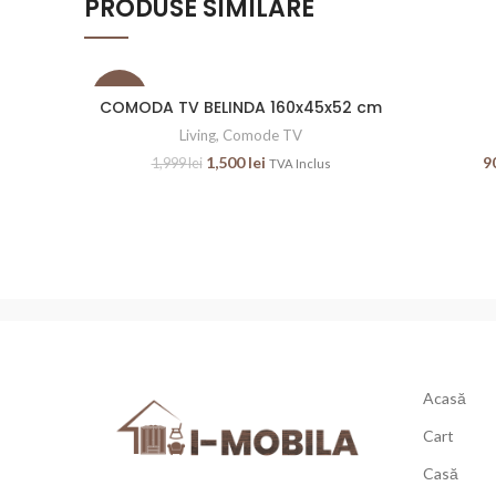
PRODUSE SIMILARE
-25%
SOLD 
COMODA TV BELINDA 160x45x52 cm
Living
,
Comode TV
1,500
lei
9
1,999
lei
TVA Inclus
Acasă
Cart
Casă