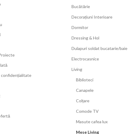
e
Bucătărie
Decorațiuni Interioare
u
Dormitor
i
Dressing & Hol
Dulapuri soldat bucatarie/baie
Proiecte
Electrocasnice
Plată
Living
 confidențialitate
Biblioteci
Canapele
t
Colțare
Comode TV
ofertă
Masute cafea lux
Mese Living