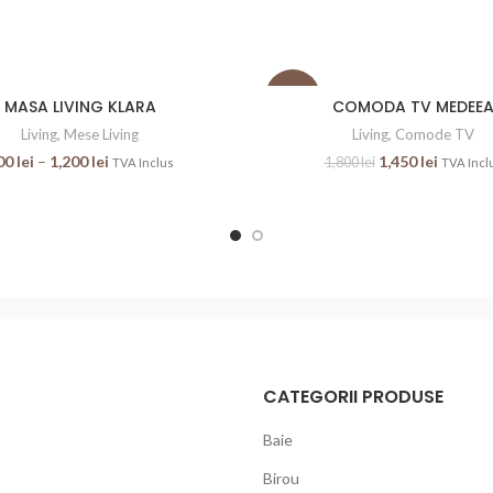
OUT
-19%
MASA LIVING KLARA
COMODA TV MEDEE
Living
,
Mese Living
Living
,
Comode TV
00
lei
–
1,200
lei
1,450
lei
1,800
lei
TVA Inclus
TVA Incl
CATEGORII PRODUSE
Baie
Birou