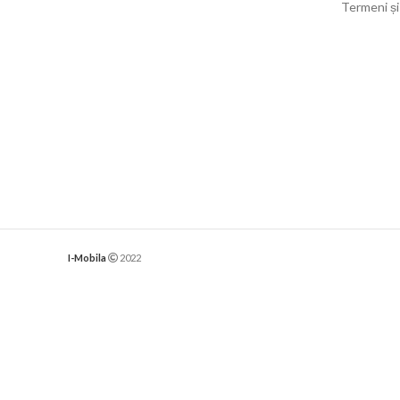
Termeni și 
I-Mobila
2022