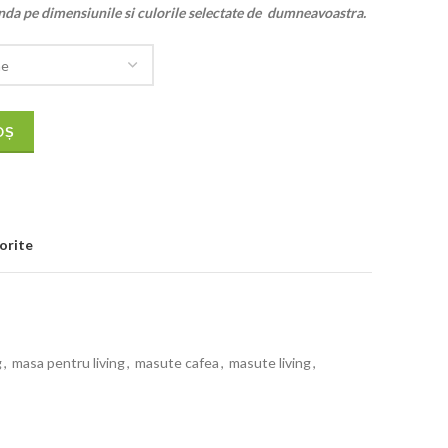
anda pe dimensiunile si culorile selectate de dumneavoastra.
OȘ
orite
g
,
masa pentru living
,
masute cafea
,
masute living
,