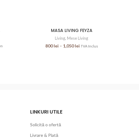
A
S
MASA LIVING FEYZA
Living
,
Mese Living
800
lei
–
1,050
lei
us
TVA Inclus
LINKURI UTILE
Solicită o ofertă
Livrare & Plată