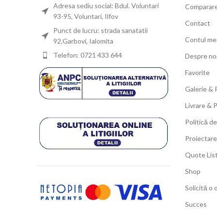
Adresa sediu social: Bdul. Voluntari
Comparar
93-95, Voluntari, Ilfov
Contact
Punct de lucru: strada sanatatii
Contul me
92,Garbovi, Ialomita
Telefon: 0721 433 644
Despre no
Favorite
Galerie & 
Livrare & 
Politică de
Proiectare
Quote Lis
Shop
Solicită o 
Succes