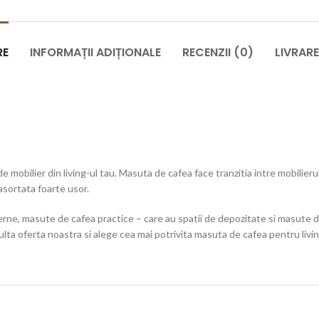
RE
INFORMAȚII ADIȚIONALE
RECENZII (0)
LIVRAR
mobilier din living-ul tau. Masuta de cafea face tranzitia intre mobilierul
asortata foarte usor.
ne, masute de cafea practice – care au spatii de depozitate si masute de 
a oferta noastra si alege cea mai potrivita masuta de cafea pentru livin