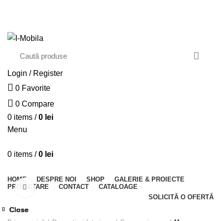
ENGLISH
COUNTRY
ADD ANYTHING HERE OR JUST REMOVE IT…
NEWSLETTER
CONTACT US
FAQS
Login / Register
0
Favorite
0
Compare
0
items
/
0
lei
Menu
0
items
/
0
lei
Categorii
HOME
DESPRE NOI
SHOP
GALERIE & PROIECTE
PROIECTARE
CONTACT
CATALOAGE
Click to enlarge
SOLICITĂ O OFERTĂ
Close
Close
Close
Close
Close
Close