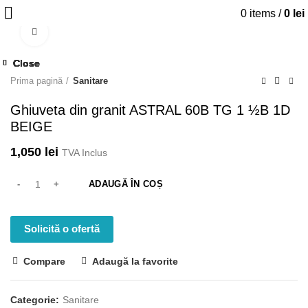
0
items
/
0
lei
Click to enlarge
Close
Close
Close
Close
Close
Close
Close
Close
Prima pagină
Sanitare
Ghiuveta din granit ASTRAL 60B TG 1 ½B 1D
BEIGE
1,050
lei
TVA Inclus
ADAUGĂ ÎN COȘ
Solicită o ofertă
Compare
Adaugă la favorite
Categorie:
Sanitare