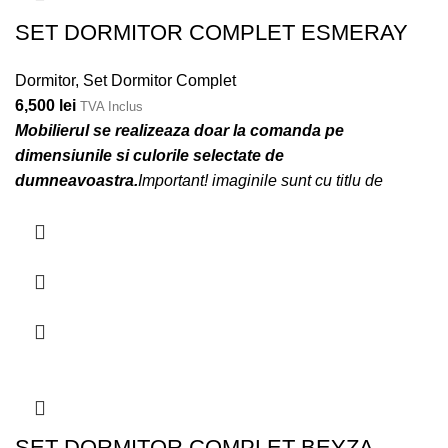
SET DORMITOR COMPLET ESMERAY
Dormitor
,
Set Dormitor Complet
6,500
lei
TVA Inclus
Mobilierul se realizeaza doar la comanda pe
dimensiunile si culorile selectate de
dumneavoastra.
Important! imaginile sunt cu titlu de
prezentare iar accesoriile ce insotesc mobilierul nu sunt
incluse!
SET DORMITOR COMPLET BEYZA