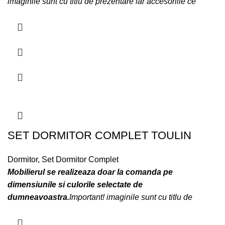
imaginile sunt cu titlu de prezentare iar accesoriile ce
insotesc mobilierul nu sunt incluse!
SET DORMITOR COMPLET TOULIN
Dormitor
,
Set Dormitor Complet
Mobilierul se realizeaza doar la comanda pe
dimensiunile si culorile selectate de
dumneavoastra.
Important! imaginile sunt cu titlu de
prezentare iar accesoriile ce insotesc mobilierul nu sunt
incluse!