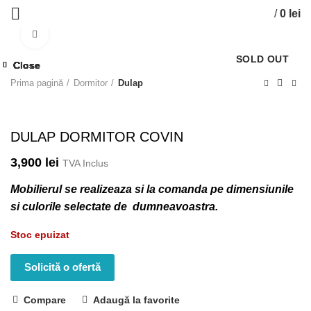
/
0
lei
Click to enlarge
SOLD OUT
Close
Close
Close
Close
Close
Close
Close
Close
Prima pagină
Dormitor
Dulap
DULAP DORMITOR COVIN
3,900
lei
TVA Inclus
Mobilierul se realizeaza si la comanda pe dimensiunile
si culorile selectate de dumneavoastra.
Stoc epuizat
Solicită o ofertă
Compare
Adaugă la favorite