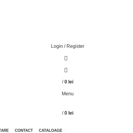
Login / Register
0
0
/
0
lei
Menu
/
0
lei
TARE
CONTACT
CATALOAGE