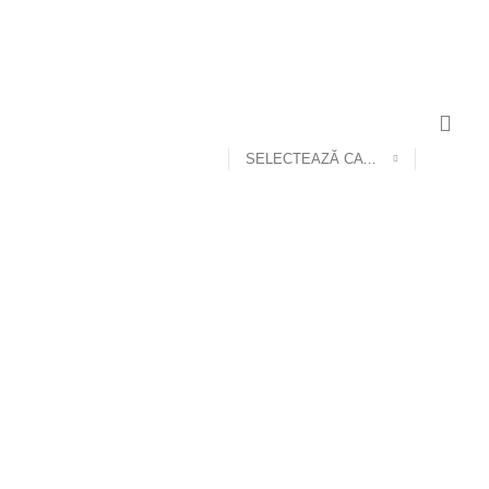
ENGLISH
COUNTRY
NEWSLETTER
CONTACT US
FAQS
SELECTEAZĂ CATEGORIA