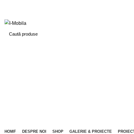
ADD ANYTHING HERE OR JUST REMOVE IT…
Categorii
HOME
DESPRE NOI
SHOP
GALERIE & PROIECTE
PROIEC