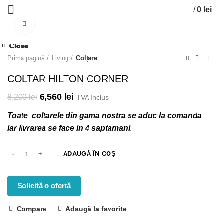
/
0
lei
Click to enlarge
-20%
Close
Close
Close
Close
Close
Close
Close
Close
Prima pagină
Living
Colțare
COLTAR HILTON CORNER
6,560
lei
8,200
lei
TVA Inclus
Toate coltarele din gama nostra se aduc la comanda
iar livrarea se face in 4 saptamani.
ADAUGĂ ÎN COȘ
Solicită o ofertă
Compare
Adaugă la favorite