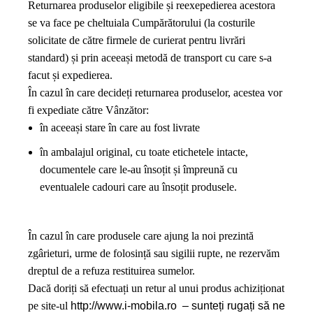
Returnarea produselor eligibile și reexepedierea acestora
se va face pe cheltuiala Cumpărătorului (la costurile
solicitate de către firmele de curierat pentru livrări
standard) și prin aceeași metodă de transport cu care s-a
facut și expedierea.
În cazul în care decideți returnarea produselor, acestea vor
fi expediate către Vânzător:
în aceeași stare în care au fost livrate
în ambalajul original, cu toate etichetele intacte,
documentele care le-au însoțit și împreună cu
eventualele cadouri care au însoțit produsele.
În cazul în care produsele care ajung la noi prezintă
zgârieturi, urme de folosință sau sigilii rupte, ne rezervăm
dreptul de a refuza restituirea sumelor.
Dacă doriți să efectuați un retur al unui produs achiziționat
pe site-ul
http://www.i-mobila.ro
– sunteți rugați să ne