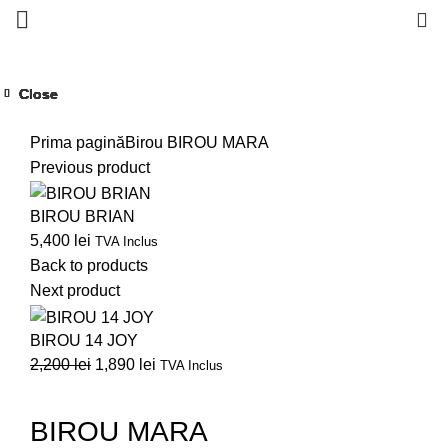
0
Close
Close
Close
Close
Close
Close
Close
Close
Click to enlarge
Prima pagină
Birou
BIROU MARA
Previous product
BIROU BRIAN
5,400
lei
TVA Inclus
Back to products
Next product
BIROU 14 JOY
2,200
lei
1,890
lei
TVA Inclus
BIROU MARA