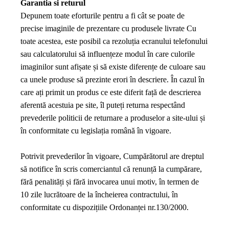
Garantia si returul
Depunem toate eforturile pentru a fi cât se poate de
precise imaginile de prezentare cu produsele livrate Cu
toate acestea, este posibil ca rezoluția ecranului telefonului
sau calculatorului să influențeze modul în care culorile
imaginilor sunt afișate și să existe diferențe de culoare sau
ca unele produse să prezinte erori în descriere. În cazul în
care ați primit un produs ce este diferit față de descrierea
aferentă acestuia pe site, îl puteți returna respectând
prevederile politicii de returnare a produselor a site-ului și
în conformitate cu legislația română în vigoare.
Potrivit prevederilor în vigoare, Cumpărătorul are dreptul
să notifice în scris comerciantul că renunță la cumpărare,
fără penalități și fără invocarea unui motiv, în termen de
10 zile lucrătoare de la încheierea contractului, în
conformitate cu dispozițiile Ordonanței nr.130/2000.